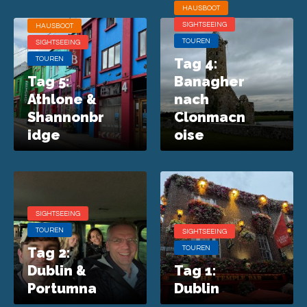
HAUSBOOT
SIGHTSEEING
HAUSBOOT
TOUREN
SIGHTSEEING
TOUREN
Tag 4:
Tag 5:
Banagher
Athlone &
nach
Shannonbr
Clonmacn
idge
oise
SIGHTSEEING
TOUREN
SIGHTSEEING
Tag 2:
TOUREN
Dublin &
Tag 1:
Portumna
Dublin