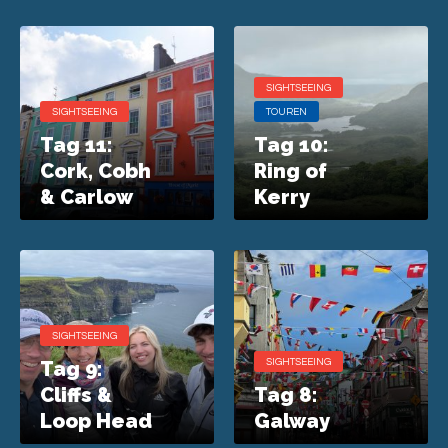
SIGHTSEEING
SIGHTSEEING
TOUREN
Tag 11:
Tag 10:
Cork, Cobh
Ring of
& Carlow
Kerry
SIGHTSEEING
Tag 9:
SIGHTSEEING
Cliffs &
Tag 8:
Loop Head
Galway