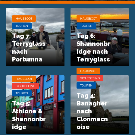
HAUSBOOT
HAUSBOOT
TOUREN
TOUREN
Tag 7:
Tag 6:
Terryglass
Shannonbr
nach
idge nach
Portumna
Terryglass
HAUSBOOT
SIGHTSEEING
HAUSBOOT
TOUREN
SIGHTSEEING
TOUREN
Tag 4:
Tag 5:
Banagher
Athlone &
nach
Shannonbr
Clonmacn
idge
oise